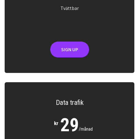
Tvättbar
SIGN UP
Data trafik
29
kr
/månad