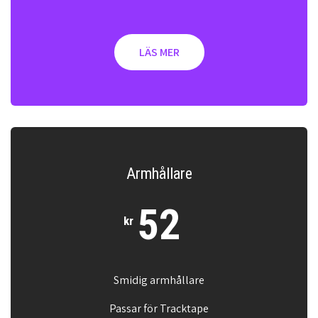
LÄS MER
Armhållare
52
kr
Smidig armhållare
Passar för Tracktape