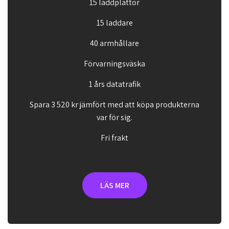
15 laddplattor
15 laddare
40 armhållare
Förvarningsväska
1 års datatrafik
Spara 3 520 kr jämfört med att köpa produkterna
var för sig.
Fri frakt
LÄS MER