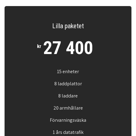
Lilla paketet
27 400
kr
15 enheter
8 laddplattor
8 laddare
20 armhållare
Förvarningsväska
1 års datatrafik