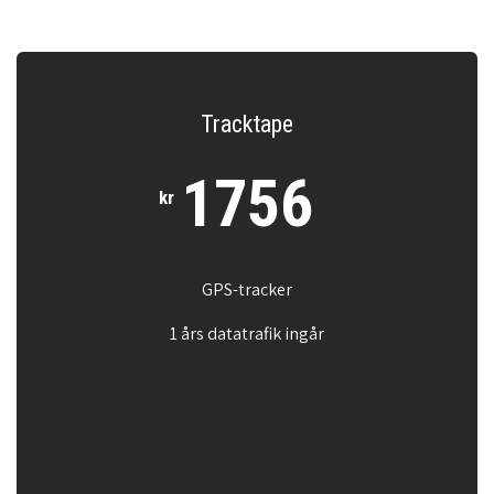
Tracktape
1756
kr
GPS-tracker
1 års datatrafik ingår